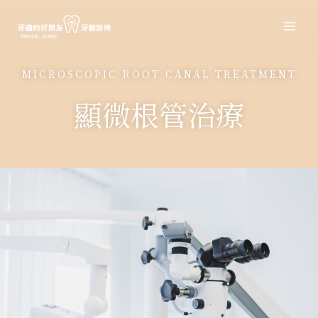
跳
至
主
要
MICROSCOPIC ROOT CANAL TREATMENT
內
容
顯微根管治療